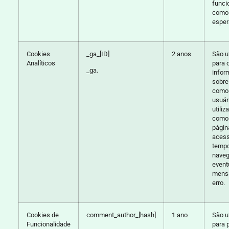
funci
como
esper
Cookies
_ga_[ID]
2 anos
São u
Analíticos
para 
_ga.
infor
sobre
como
usuár
utiliz
como
págin
acess
tempo
naveg
event
mens
erro.
Cookies de
comment_author_[hash]
1 ano
São u
Funcionalidade
para p