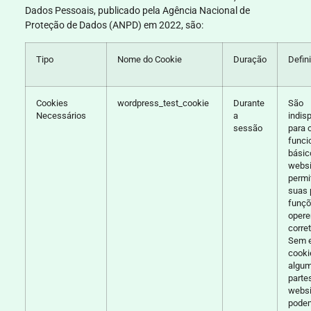
Dados Pessoais, publicado pela Agência Nacional de
Proteção de Dados (ANPD) em 2022, são:
Tipo
Nome do Cookie
Duração
Defin
Cookies
wordpress_test_cookie
Durante
São
Necessários
a
indis
sessão
para 
funci
básic
websi
permi
suas 
funç
oper
corre
Sem 
cooki
algu
parte
websi
pode