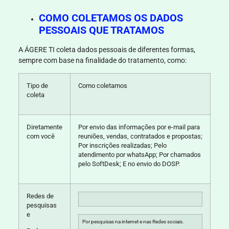
COMO COLETAMOS OS DADOS
PESSOAIS QUE TRATAMOS
A
ÁGERE TI
coleta dados pessoais de diferentes formas,
sempre com base na finalidade do tratamento, como:
Tipo de
Como coletamos
coleta
Diretamente
Por envio das informações por e-mail para
com você
reuniões, vendas, contratados e propostas;
Por inscrições realizadas; Pelo
atendimento por whatsApp; Por chamados
pelo SoftDesk; E no envio do DOSP.
Redes de
pesquisas
e
Por pesquisas na internet e nas Redes sociais.