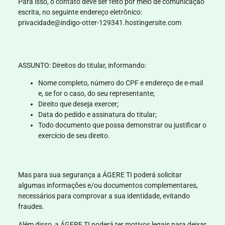
Para isso, o contato deve ser feito por meio de comunicação
escrita, no seguinte endereço eletrônico:
privacidade@indigo-otter-129341.hostingersite.com
ASSUNTO:
Direitos do titular, informando:
Nome completo, número do CPF e endereço de e-mail
e, se for o caso, do seu representante;
Direito que deseja exercer;
Data do pedido e assinatura do titular;
Todo documento que possa demonstrar ou justificar o
exercício de seu direito.
Mas para sua segurança a
ÁGERE TI
poderá solicitar
algumas informações e/ou documentos complementares,
necessários para comprovar a sua identidade, evitando
fraudes.
Além disso, a
ÁGERE TI
poderá ter motivos legais para deixar