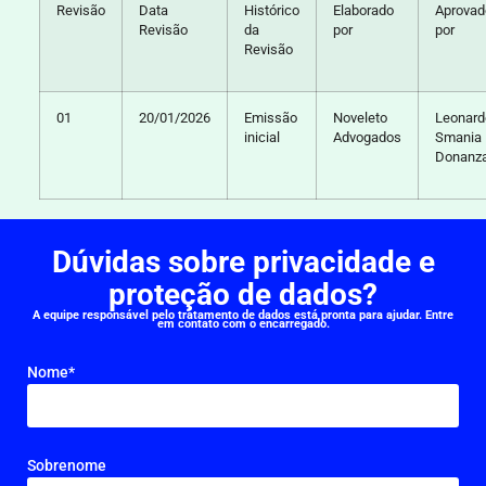
Revisão
Data
Histórico
Elaborado
Aprovad
Revisão
da
por
por
Revisão
01
20/01/2026
Emissão
Noveleto
Leonard
inicial
Advogados
Smania
Donanz
Dúvidas sobre privacidade e
proteção de dados?
A equipe responsável pelo tratamento de dados está pronta para ajudar. Entre
em contato com o encarregado.
Nome*
Sobrenome