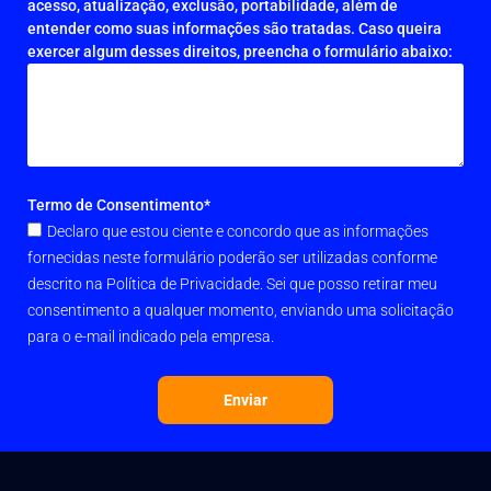
acesso, atualização, exclusão, portabilidade, além de
entender como suas informações são tratadas. Caso queira
exercer algum desses direitos, preencha o formulário abaixo:
Termo de Consentimento*
Declaro que estou ciente e concordo que as informações
fornecidas neste formulário poderão ser utilizadas conforme
descrito na Política de Privacidade. Sei que posso retirar meu
consentimento a qualquer momento, enviando uma solicitação
para o e-mail indicado pela empresa.
Enviar